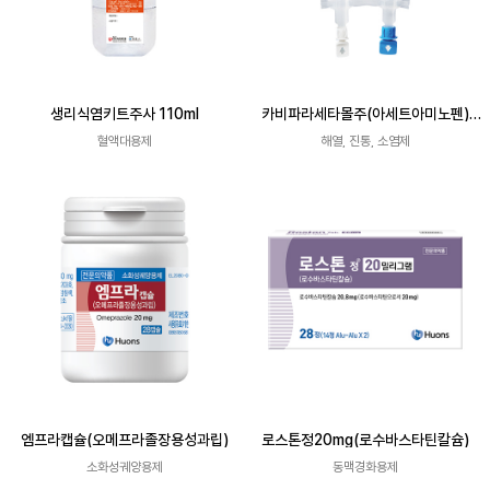
생리식염키트주사 110ml
카비파라세타몰주(아세트아미노펜)
100mL (Bag)
혈액대용제
해열, 진통, 소염제
엠프라캡슐(오메프라졸장용성과립)
로스톤정20mg(로수바스타틴칼슘)
소화성궤양용제
동맥경화용제