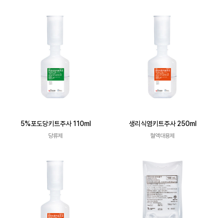
5%포도당키트주사 110ml
생리식염키트주사 250ml
당류제
혈액대용제