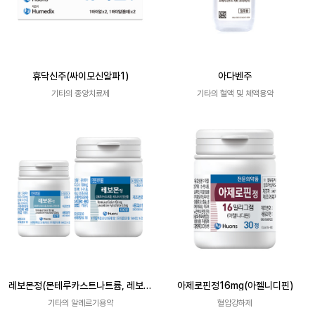
휴닥신주(싸이모신알파1)
아다벤주
기타의 종양치료제
기타의 혈액 및 체액용약
레보몬정(몬테루카스트나트륨, 레보세
아제로핀정16mg(아젤니디핀)
티리진염산염)
기타의 알레르기용약
혈압강하제