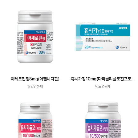
아제로핀정8mg(아젤니디핀)
휴시가정10mg(다파글리플로진프로판
디올수화물)
혈압강하제
당뇨병용제