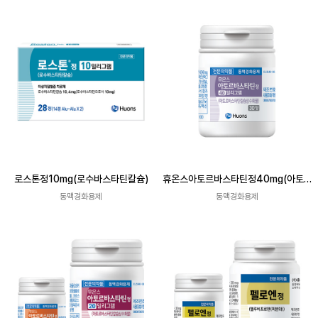
로스톤정10mg(로수바스타틴칼슘)
휴온스아토르바스타틴정40mg(아토르
바스타틴칼슘삼수화물)
동맥경화용제
동맥경화용제