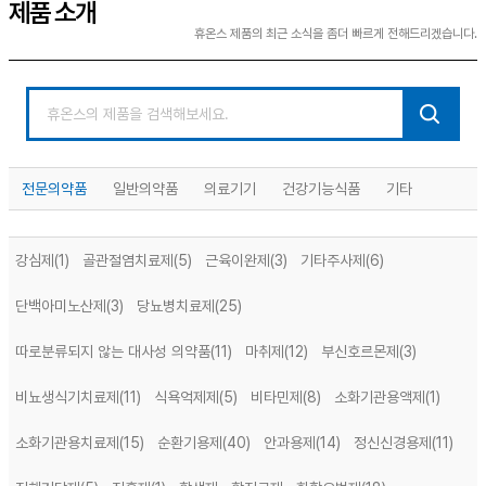
제품 소개
휴온스 제품의 최근 소식을 좀더 빠르게 전해드리겠습니다.
전문의약품
일반의약품
의료기기
건강기능식품
기타
강심제
(1)
골관절염치료제
(5)
근육이완제
(3)
기타주사제
(6)
단백아미노산제
(3)
당뇨병치료제
(25)
따로분류되지 않는 대사성 의약품
(11)
마취제
(12)
부신호르몬제
(3)
비뇨생식기치료제
(11)
식욕억제제
(5)
비타민제
(8)
소화기관용액제
(1)
소화기관용치료제
(15)
순환기용제
(40)
안과용제
(14)
정신신경용제
(11)