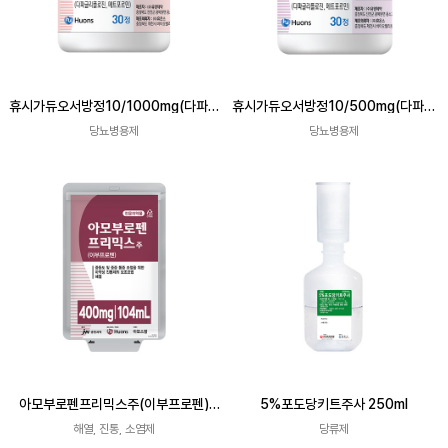
휴시가듀오서방정10/1000mg(다파글
휴시가듀오서방정10/500mg(다파글
리플로진, 메트포르민)
리플로진, 메트포르민)
당뇨병용제
당뇨병용제
아모부로펜프리믹스주(이부프로펜)
5%포도당키트주사 250ml
104mL
해열, 진통, 소염제
당류제