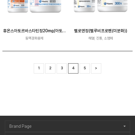
휴온스아토르바스타틴정20mg(아토르
펠로엔정(펠루비프로펜(미분화))
바스타틴칼슘삼수화물)
동맥경화용제
해열, 진통, 소염제
1
2
3
4
5
>
Brand Page