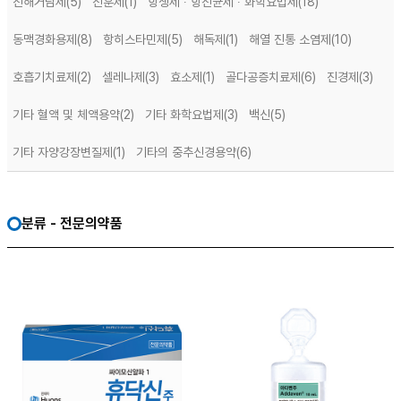
진해거담제
(5)
진훈제
(1)
항생제 ∙ 항진균제 ∙ 화학요법제
(18)
동맥경화용제
(8)
항히스타민제
(5)
해독제
(1)
해열 진통 소염제
(10)
호흡기치료제
(2)
셀레나제
(3)
효소제
(1)
골다공증치료제
(6)
진경제
(3)
기타 혈액 및 체액용약
(2)
기타 화학요법제
(3)
백신
(5)
기타 자양강장변질제
(1)
기타의 중추신경용약
(6)
분류 - 전문의약품