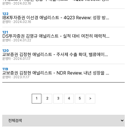
흐름 유지
운영자 · 2024.02.16
122
IBK투자증권 이선경 애널리스트 - 4Q23 Review: 성장 방향
성은 이상 無
운영자 · 2024.02.16
121
DS투자증권 김영규 애널리스트 - 실적 대비 여전히 매력적인
주가
운영자 · 2024.01.22
120
교보증권 김정현 애널리스트 - 주사제 수출 확대, 밸류에이션
도 확대
운영자 · 2024.01.17
119
교보증권 김정현 애널리스트 - NDR Review. 내년 성장을 믿
어볼까
운영자 · 2023.11.17
1
2
3
4
5
>