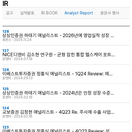
IR
공고
실적발표
IR BOOK
Analyst Report
증권사 행사
128
상상인증권 하태기 애널리스트 - 2026년에 영업실적 성장 기
대
휴온스 · 2025.11.24
127
NICE디앤비 김소현 연구원 - 균형 잡힌 통합 헬스케어 포트폴
리오 보유한 의약품 전문기업
운영자 · 2024.07.19
126
이베스트투자증권 정홍식 애널리스트 - 1Q24 Review: 매출
액 성장흐름 유지
운영자 · 2024.05.13
125
상상인증권 하태기 애널리스트 - 2024년은 안정 성장 수준
전망
운영자 · 2024.02.19
124
교보증권 김정현 애널리스트 - 4Q23 Re. 주사제 수출 사업
훨훨, 지금은 사야할 때
운영자 · 2024.02.16
123
이베스트투자증권 정홍식 애널리스트 - 4Q23 Review: 성장