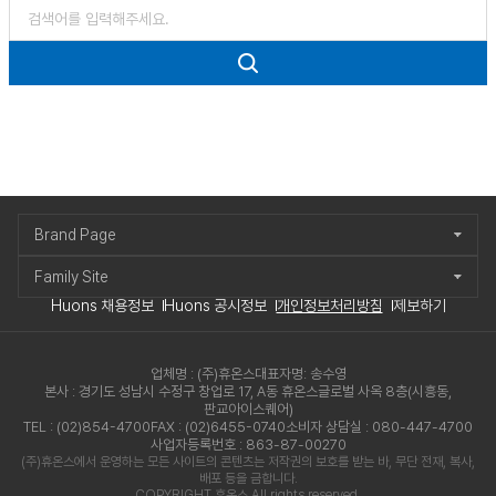
Brand Page
Family Site
Huons 채용정보
Huons 공시정보
개인정보처리방침
제보하기
업체명 : (주)휴온스
대표자명: 송수영
본사 : 경기도 성남시 수정구 창업로 17, A동 휴온스글로벌 사옥 8층(시흥동,
판교아이스퀘어)
TEL : (02)854-4700
FAX : (02)6455-0740
소비자 상담실 : 080-447-4700
사업자등록번호 : 863-87-00270
(주)휴온스에서 운영하는 모든 사이트의 콘텐츠는 저작권의 보호를 받는 바, 무단 전재, 복사,
배포 등을 금합니다.
COPYRIGHT 휴온스 All rights reserved.