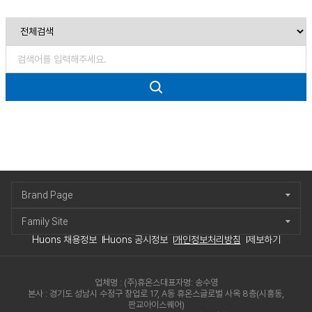
Brand Page
Family Site
Huons 채용정보
Huons 공시정보
개인정보처리방침
제보하기
업체명 : (주)휴온스
대표자명: 송수영
본사 : 경기도 성남시 수정구 창업로 17, A동 휴온스글로벌 사옥 8층(시흥동,
판교아이스퀘어)