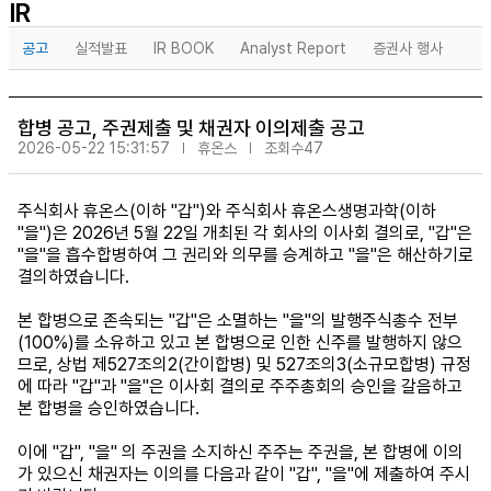
IR
공고
실적발표
IR BOOK
Analyst Report
증권사 행사
합병 공고, 주권제출 및 채권자 이의제출 공고
2026-05-22 15:31:57
휴온스
조회수47
주식회사 휴온스(이하 "갑")와 주식회사 휴온스생명과학(이하
"을")은 2026년 5월 22일 개최된 각 회사의 이사회 결의로, "갑"은
"을"을 흡수합병하여 그 권리와 의무를 승계하고 "을"은 해산하기로
결의하였습니다.
본 합병으로 존속되는 "갑"은 소멸하는 "을"의 발행주식총수 전부
(100%)를 소유하고 있고 본 합병으로 인한 신주를 발행하지 않으
므로, 상법 제527조의2(간이합병) 및 527조의3(소규모합병) 규정
에 따라 "갑"과 "을"은 이사회 결의로 주주총회의 승인을 갈음하고
본 합병을 승인하였습니다.
이에 "갑", "을" 의 주권을 소지하신 주주는 주권을, 본 합병에 이의
가 있으신 채권자는 이의를 다음과 같이 "갑", "을"에 제출하여 주시