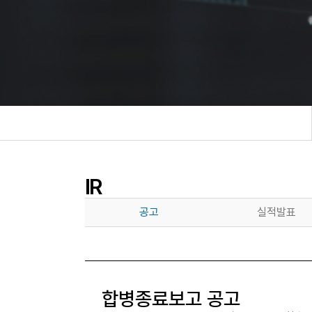
IR
공고
실적발표
합병종료보고 공고