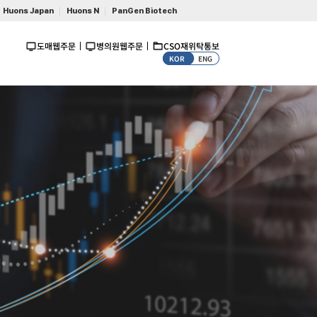
Huons Japan
Huons N
PanGen Biotech
도매웹주문
병의원웹주문
CSO재위탁통보
KOR
ENG