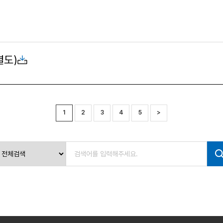
별도)
1
2
3
4
5
>