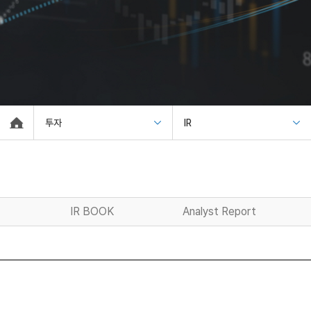
투자
IR
IR BOOK
Analyst Report