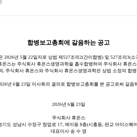
5
합병보고총회에 갈음하는 공고
은
2026
년
5
월
22
일자로 상법 제
527
조의
2(
간이합병
)
및
527
조의
3(
소
휴온스는 주식회사 휴온스생명과학을 흡수합병하여 주식회사 휴온스
며
,
주식회사 휴온스와 주식회사 휴온스생명과학은 상법 소정의 합
026
년
6
월
23
일 이사회의 결의로 합병보고총회를 본 공고로써 갈음하
2026
년
6
월
23
일
주식회사 휴온스
경기도 성남시 수정구 창업로
17,
에이동
8
층
(
시흥동
,
판교 아이스퀘
대표이사 송 수 영