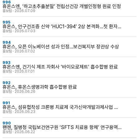
996
휴온스엔, ‘하고초추출분말’ 전립선건강 개별인정형 원료 인정
홍보팀 · 2026.07.09
995
휴온스, 안구건조증 신약 ‘HUC1-394’ 2상 본격화…첫 환자
등록
홍보팀 · 2026.07.03
994
휴온스, 오픈 이노베이션 성과 인정…보건복지부 장관상 수상
홍보팀 · 2026.07.02
993
휴온스엔, 건기식 제조 자회사 ‘바이오로제트’ 흡수합병 완료
홍보팀 · 2026.07.01
992
휴온스, 휴온스생명과학 흡수합병 완료
홍보팀 · 2026.06.26
991
휴온스, 섬유협착성 크론병 치료제 국가신약개발과제사업 선
정
홍보팀 · 2026.06.23
990
팬젠, 질병청 국립보건연구원 ‘SFTS 치료용 항체’ 연구용역
과제 수주
홍보팀 · 2026.06.22