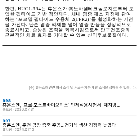
한편, HUC1-394는 휴온스가 ㈜노바셀테크놀로지로부터 도
입한 펩타이드 기반 점안제다. 체내 염증 해소 과정에 관여
하는 ‘포르밀 펩타이드 수용체 2(FPR2)’를 활성화하는 기전
을 가진다. 단순 염증 억제를 넘어 염증 반응을 정상적으로
종료시키고, 손상된 조직을 회복시킴으로써 안구건조증의
근본적인 치료 효과를 기대할 수 있는 신약후보물질이다.
(주) 휴온스와 관련 회사 소식 및 새로운 제품 개발 소식을 접하실 수 있습니다.
998
휴온스엔, ‘프로·포스트바이오틱스’ 인체적용시험서 ‘체지방감
소’ 효능 확인
홍보팀 · 2026.07.31
997
휴온스엔, 춘천 공장 증축 준공…건기식 생산 경쟁력 높였다
홍보팀 · 2026.07.10