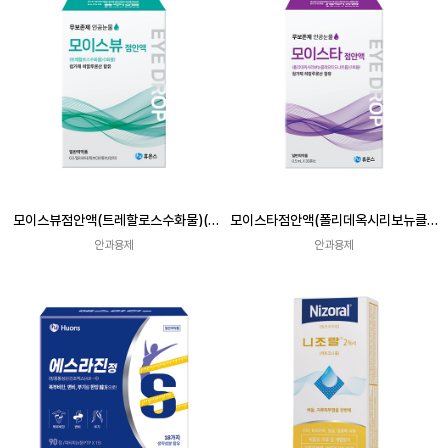
모이스뷰점안액(트레할로스수화물)(1
모이스타점안액(폴리데옥시리보뉴클레
회용)
오티드나트륨)(1회용)
안과용제
안과용제