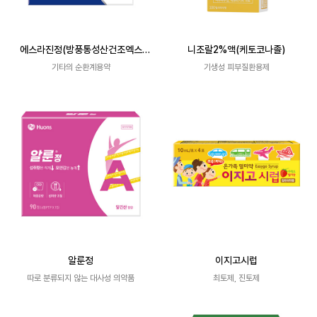
에스라진정(방풍통성산건조엑스
니조랄2%액(케토코나졸)
(4.6→1))
기타의 순환계용약
기생성 피부질환용제
알룬정
이지고시럽
따로 분류되지 않는 대사성 의약품
최토제, 진토제