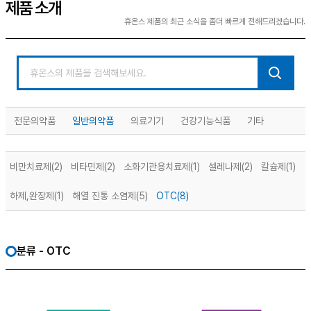
제품 소개
휴온스 제품의 최근 소식을 좀더 빠르게 전해드리겠습니다.
전문의약품
일반의약품
의료기기
건강기능식품
기타
비만치료제
(2)
비타민제
(2)
소화기관용치료제
(1)
셀레나제
(2)
칼슘제
(1)
하제,완장제
(1)
해열 진통 소염제
(5)
OTC
(8)
분류 - OTC