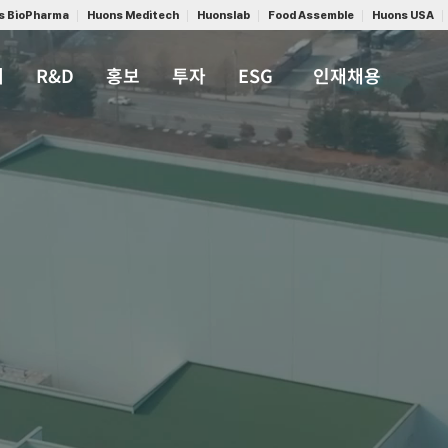
s BioPharma
Huons Meditech
Huonslab
Food Assemble
Huons USA
개
R&D
홍보
투자
ESG
인재채용