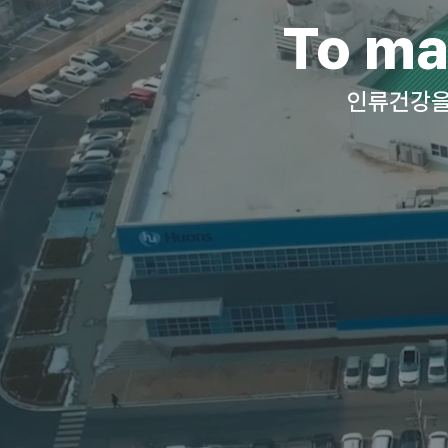
To ma
인류건강을