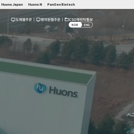
Huons Japan
Huons N
PanGen Biotech
도매웹주문
병의원웹주문
CSO재위탁통보
KOR
ENG