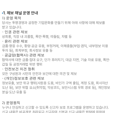
1. 제보 채널 운영 안내
1) 운영 목적
당사는 투명경영과 공정한 기업문화를 만들기 위해 아래 사항에 대해 제보를
받고 있습니다.
-
인권 관련 제보
성희롱, 직장 내 괴롭힘, 폭언·폭행, 따돌림, 차별 등
-
윤리 관련 제보
금품·향응 수수, 횡령·공금 유용, 부정거래, 이해충돌(부업·겸직, 내부정보 이용
투자 등), 회계부정, 회사정보 유출 등
-
공급망(협력사) 관련 제보
협력사에 대한 금품·접대 요구, 단가 후려치기, 대금 지연, 기술 자료 유용, 폭언·
갑질 등 공정거래법 위반 행위
-
안전보건 의견 청취
모든 구성원과 시민의 안전과 보건에 대한 의견 및 제보
-
(개인)정보보호 관련 제보
정보유출, 보안 위규 행위(사원증 도용, 비인가 구역 출입, 계정 도용, 회사자산
도난 등), 보안 위협 요소(취약점, 악성코드, 보안시스템 우회 경로 등), 개인정보
분실·도난·유출 등
2) 운영원칙
누구나 안심하고 신고할 수 있도록 신고자 보호 프로그램을 운영하고 있습니다.
신고 내용은 비공개로 처리되고 신고자의 신분과 신고 내용은 법령에 의하여