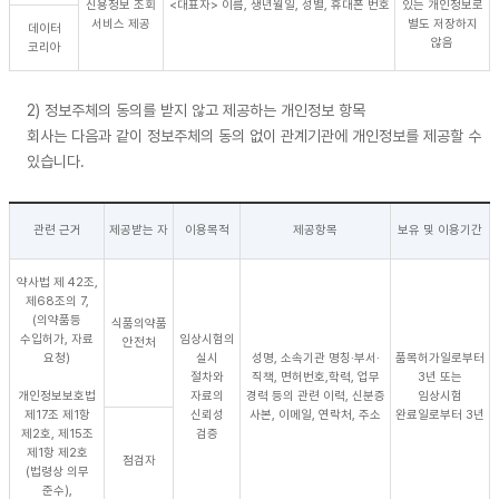
신용정보 조회
<대표자> 이름, 생년월일, 성별, 휴대폰 번호
있는 개인정보로
서비스 제공
별도 저장하지
데이터
않음
코리아
2) 정보주체의 동의를 받지 않고 제공하는 개인정보 항목
회사는 다음과 같이 정보주체의 동의 없이 관계기관에 개인정보를 제공할 수
있습니다.
관련 근거
제공받는 자
이용목적
제공항목
보유 및 이용기간
약사법 제 42조,
제68조의 7,
(의약품등
식품의약품
수입허가, 자료
임상시험의
안전처
요청)
실시
성명, 소속기관 명칭·부서·
품목허가일로부터
절차와
직책, 면허번호,학력, 업무
3년 또는
개인정보보호법
자료의
경력 등의 관련 이력, 신분증
임상시험
제17조 제1항
신뢰성
사본, 이메일, 연락처, 주소
완료일로부터 3년
제2호, 제15조
검증
제1항 제2호
점검자
(법령상 의무
준수),