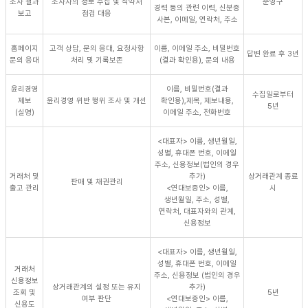
조사 결과
조사자의 정보 수집 및 식약처
준영구
경력 등의 관련 이력, 신분증
보고
점검 대응
사본, 이메일, 연락처, 주소
홈페이지
고객 상담, 문의 응대, 요청사항
이름, 이메일 주소, 비밀번호
답변 완료 후 3년
문의 응대
처리 및 기록보존
(결과 확인용), 문의 내용
윤리경영
이름, 비밀번호(결과
수집일로부터
제보
윤리경영 위반 행위 조사 및 개선
확인용),제목, 제보내용,
5년
(실명)
이메일 주소, 전화번호
<대표자> 이름, 생년월일,
성별, 휴대폰 번호, 이메일
주소, 신용정보(법인의 경우
거래처 및
추가)
상거래관계 종료
판매 및 채권관리
출고 관리
<연대보증인> 이름,
시
생년월일, 주소, 성별,
연락처, 대표자와의 관계,
신용정보
<대표자> 이름, 생년월일,
성별, 휴대폰 번호, 이메일
거래처
주소, 신용정보 (법인의 경우
신용정보
상거래관계의 설정 또는 유지
추가)
조회 및
5년
여부 판단
<연대보증인> 이름,
신용도