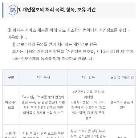
1. 개인정보의 처리 목적, 항목, 보유 기간
① 회사는 서비스 제공을 위해 필요 최소한의 범위에서 개인정보를 수집・
이용합니다.
1) 정보주체의 동의를 받아 처리하는 개인정보 항목
회사는 다음의 개인정보 항목을 「개인정보 보호법」 제15조 제1항 제1호에
따라 정보주체의 동의를 받아 처리하고 있습니다.
구분
처리 목적
처리 항목
보유 및 이용기간
<보고자> 이름, 연락처,
『약사법』, 『의약품 등의 안전에
이메일
이상사례
관한 규칙』 등 관련 법령에 따른
<환자> 성별, 나이, 국가,
품목허가 종료 후
보고
시판 후 안전관리업무를 위한
임신여부, 수유여부, 앓고
3년
의약품 이상사례 수집 및 보고
있는 질환, 증상 등 건강
정보
성명, 소속기관 명칭·부서·
시판 후
시판 후 조사 결과 보고를 위한
직책, 면허번호,학력, 업무