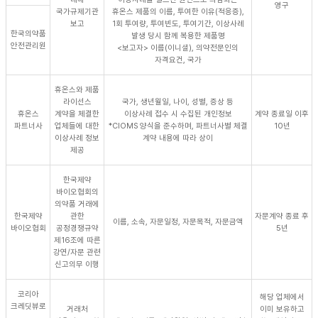
영구
국가규제기관
휴온스 제품의 이름, 투여한 이유(적응증),
보고
1회 투여량, 투여빈도, 투여기간, 이상사례
한국의약품
발생 당시 함께 복용한 제품명
안전관리원
<보고자> 이름(이니셜), 의약전문인의
자격요건, 국가
휴온스와 제품
라이선스
국가, 생년월일, 나이, 성별, 증상 등
휴온스
계약을 체결한
이상사례 접수 시 수집된 개인정보
계약 종료일 이후
파트너사
업체들에 대한
*CIOMS 양식을 준수하며, 파트너사별 체결
10년
이상사례 정보
계약 내용에 따라 상이
제공
한국제약
바이오협회의
의약품 거래에
한국제약
관한
자문계약 종료 후
이름, 소속, 자문일정, 자문목적, 자문금액
바이오협회
공정경쟁규약
5년
제16조에 따른
강연/자문 관련
신고의무 이행
코리아
해당 업체에서
크레딧뷰로
거래처
이미 보유하고