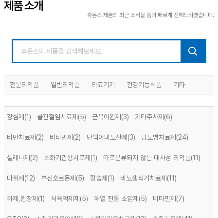
제품 소개
휴온스 제품의 최근 소식을 좀더 빠르게 전해드리겠습니다.
전문의약품
일반의약품
의료기기
건강기능식품
기타
강심제
(1)
골관절염치료제
(5)
근육이완제
(3)
기타주사제
(6)
비만치료제
(2)
비타민제
(2)
단백아미노산제
(3)
당뇨병치료제
(24)
셀레나제
(2)
소화기관용치료제
(1)
따로분류되지 않는 대사성 의약품
(11)
마취제
(12)
부신호르몬제
(5)
칼슘제
(1)
비뇨생식기치료제
(11)
하제,완장제
(1)
식욕억제제
(5)
해열 진통 소염제
(5)
비타민제
(7)