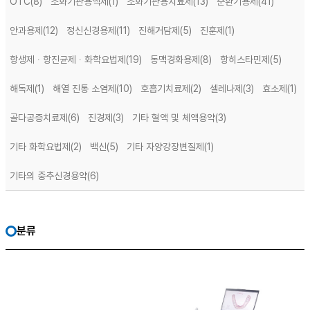
OTC
(8)
소화기관용액제
(1)
소화기관용치료제
(13)
순환기용제
(41)
안과용제
(12)
정신신경용제
(11)
진해거담제
(5)
진훈제
(1)
항생제 ∙ 항진균제 ∙ 화학요법제
(19)
동맥경화용제
(8)
항히스타민제
(5)
해독제
(1)
해열 진통 소염제
(10)
호흡기치료제
(2)
셀레나제
(3)
효소제
(1)
골다공증치료제
(6)
진경제
(3)
기타 혈액 및 체액용약
(3)
기타 화학요법제
(2)
백신
(5)
기타 자양강장변질제
(1)
기타의 중추신경용약
(6)
분류