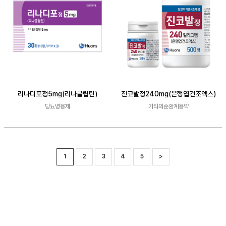
리나디포정5mg(리나글립틴)
진코발정240mg(은행엽건조엑스)
당뇨병용제
기타의순환계용약
1
2
3
4
5
>