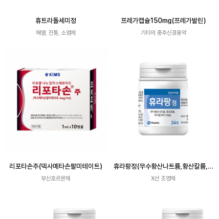
휴트라돌세미정
프레가캡슐150mg(프레가발린)
해열, 진통, 소염제
기타의 중추신경용약
리포타손주(덱사메타손팔미테이트)
휴라팡정(무수황산나트륨,황산칼륨,무
수황산마그네슘)
부신호르몬제
X선 조영제