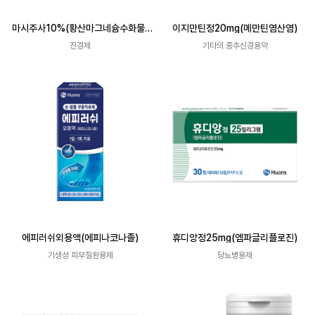
마시주사10%(황산마그네슘수화물)
이지만틴정20mg(메만틴염산염)
5mL
진경제
기타의 중추신경용약
에피러쉬외용액(에피나코나졸)
휴디앙정25mg(엠파글리플로진)
기생성 피부질환용제
당뇨병용제