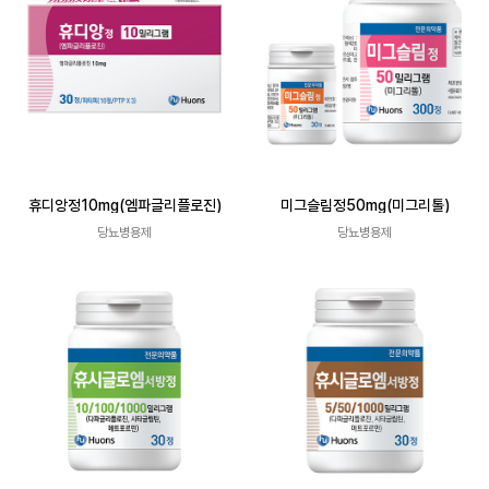
휴디앙정10mg(엠파글리플로진)
미그슬림정50mg(미그리톨)
당뇨병용제
당뇨병용제