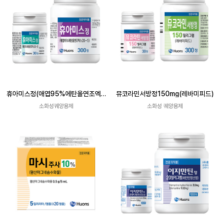
휴아미스정(애엽95%에탄올연조엑스
뮤코라민서방정150mg(레바미피드)
(20→1))
소화성궤양용제
소화성 궤양용제