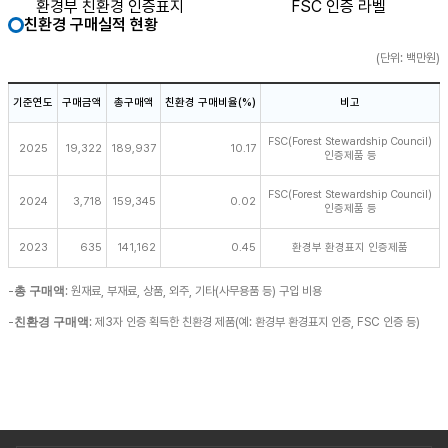
환경부 친환경 인증표지
FSC 인증 라벨
친환경 구매실적 현황
(단위: 백만원)
기준연도
구매금액
총구매액
친환경 구매비율(%)
비고
FSC(Forest Stewardship Council)
2025
19,322
189,937
10.17
인증제품 등
FSC(Forest Stewardship Council)
2024
3,718
159,345
0.02
인증제품 등
2023
635
141,162
0.45
환경부 환경표지 인증제품
-
총 구매액
: 원재료, 부재료, 상품, 외주, 기타(사무용품 등) 구입 비용
-
친환경 구매액
: 제3자 인증 획득한 친환경 제품(예: 환경부 환경표지 인증, FSC 인증 등)