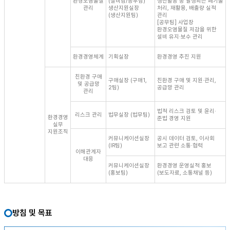
환경오염물질
(설비팀/공무팀)
생산활동 중 발생되는 폐기물
관리
생산지원실장
처리, 재활용, 배출량 실적
(생산지원팀)
관리
[공무팀] 사업장
환경오염물질 저감을 위한
설비 유지·보수 관리
환경경영체계
기획실장
환경경영 추진 지원
친환경 구매
구매실장 (구매1,
친환경 구매 및 지원·관리,
및 공급망
2팀)
공급망 관리
관리
법적 리스크 검토 및 윤리·
리스크 관리
법무실장 (법무팀)
환경경영
준법 경영 지원
실무
지원조직
커뮤니케이션실장
공시 데이터 검토, 이사회
(IR팀)
보고 관련 소통·협력
이해관계자
대응
커뮤니케이션실장
환경경영 운영실적 홍보
(홍보팀)
(보도자료, 소통채널 등)
방침 및 목표