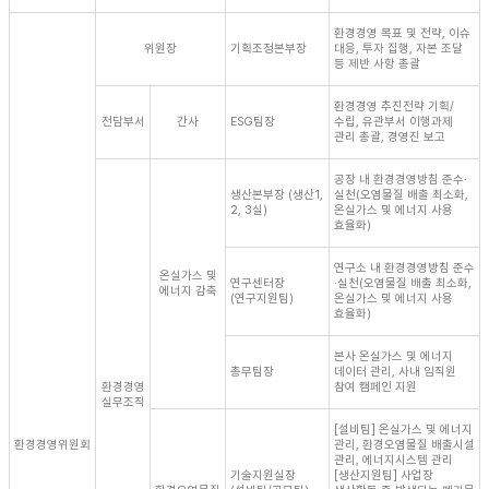
환경경영 목표 및 전략, 이슈
위원장
기획조정본부장
대응, 투자 집행, 자본 조달
등 제반 사항 총괄
환경경영 추진전략 기획/
전담부서
간사
ESG팀장
수립, 유관부서 이행과제
관리 총괄, 경영진 보고
공장 내 환경경영방침 준수·
생산본부장 (생산1,
실천(오염물질 배출 최소화,
2, 3실)
온실가스 및 에너지 사용
효율화)
연구소 내 환경경영방침 준수
온실가스 및
연구센터장
·실천(오염물질 배출 최소화,
에너지 감축
(연구지원팀)
온실가스 및 에너지 사용
효율화)
본사 온실가스 및 에너지
총무팀장
데이터 관리, 사내 임직원
환경경영
참여 캠페인 지원
실무조직
[설비팀] 온실가스 및 에너지
환경경영위원회
관리, 환경오염물질 배출시설
관리, 에너지시스템 관리
기술지원실장
[생산지원팀] 사업장