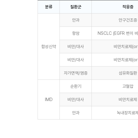
분류
질환군
적응증
안과
안구건조증
항암
NSCLC (EGFR 변이
합성신약
비만/대사
비만치료제(ora
비만/대사
비만치료제(ora
자가면역/염증
섬유화질환
순환기
고혈압
IMD
비만/대사
비만치료제
안과
녹내장치료