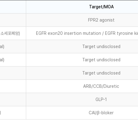
Target/MOA
FPR2 agonist
 비소세포폐암)
EGFR exon20 insertion mutation / EGFR tyrosine kin
l)
Target undisclosed
l)
Target undisclosed
Target undisclosed
ARB/CCB/Diuretic
GLP-1
제
CAI/β-bloker