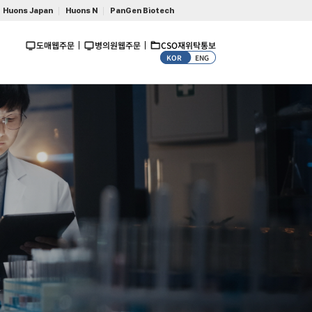
Huons Japan
Huons N
PanGen Biotech
도매웹주문
병의원웹주문
CSO재위탁통보
KOR
ENG