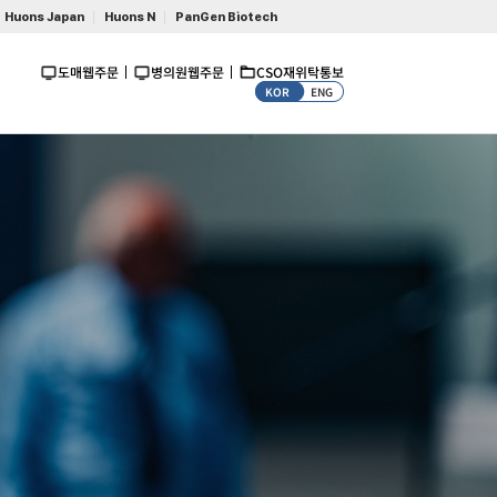
Huons Japan
Huons N
PanGen Biotech
도매웹주문
병의원웹주문
CSO재위탁통보
KOR
ENG