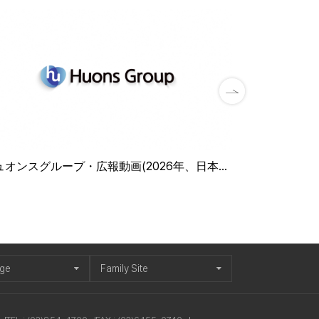
ュオンスグループ・広報動画(2026年、日本語
HUONS GROU
ENG)
age
Family Site