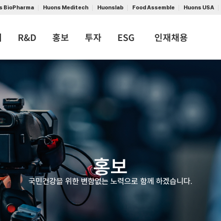
s BioPharma
Huons Meditech
Huonslab
Food Assemble
Huons USA
개
R&D
홍보
투자
ESG
인재채용
홍보
국민건강을 위한 변함없는 노력으로 함께 하겠습니다.