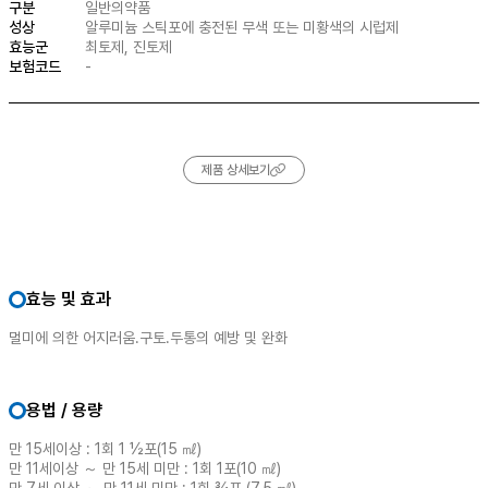
구분
일반의약품
성상
알루미늄 스틱포에 충전된 무색 또는 미황색의 시럽제
효능군
최토제, 진토제
보험코드
-
제품 상세보기
효능 및 효과
멀미에 의한 어지러움.구토.두통의 예방 및 완화
용법 / 용량
만 15세이상 : 1회 1 ½포(15 ㎖)
만 11세이상 ～ 만 15세 미만 : 1회 1포(10 ㎖)