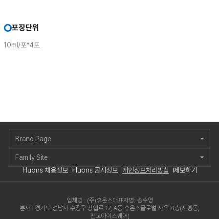
포장단위
10ml/포*4포
Brand Page
Family Site
Huons 채용정보
Huons 공시정보
개인정보처리방침
제보하기
업체명 : (주)휴온스
대표자명: 송수영
본사 : 경기도 성남시 수정구 창업로 17, A동 휴온스글로벌 사옥 8층(시흥동,
판교아이스퀘어)