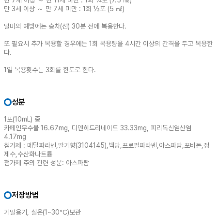
만 7세 이상 ～ 만 11세 미만 : 1회 ¾포 (7.5 ㎖)
만 3세 이상 ～ 만 7세 미만 : 1회 ½포 (5 ㎖)
멀미의 예방에는 승차(선) 30분 전에 복용한다.
또 필요시 추가 복용할 경우에는 1회 복용량을 4시간 이상의 간격을 두고 복용한
다.
1일 복용횟수는 3회를 한도로 한다.
성분
1포(10mL) 중
카페인무수물 16.67mg, 디멘히드리네이트 33.33mg, 피리독신염산염
4.17mg
첨가제 : 메틸파라벤,딸기향(3104145),백당,프로필파라벤,아스파탐,포비돈,정
제수,수산화나트륨
첨가제 주의 관련 성분: 아스파탐
저장방법
기밀용기, 실온(1~30℃)보관