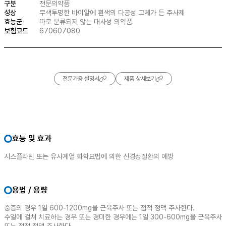
구분
전문의약품
성상
무색투명한 바이알에 흰색의 다공성 고체가 든 주사제
효능군
따로 분류되지 않는 대사성 의약품
보험코드
670607080
전문가용 설명서
제품 상세보기
효능 및 효과
시스플라틴 또는 유사계열 화학요법에 의한 신경성질환의 예방
용법 / 용량
중증의 경우 1일 600-1200mg을 근육주사 또는 점적 정맥 주사한다.
수일에 걸쳐 치료하는 경우 또는 경미한 경우에는 1일 300-600mg을 근육주사