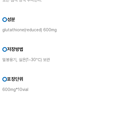
또는 점적 정맥 주사한다.
성분
glutathione(reduced) 600mg
저장방법
밀봉용기, 실온(1~30℃) 보관
포장단위
600mg*10vial