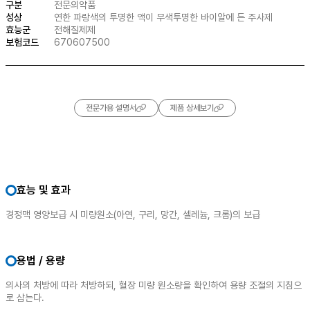
구분
전문의약품
성상
연한 파랑색의 투명한 액이 무색투명한 바이알에 든 주사제
효능군
전해질제제
보험코드
670607500
전문가용 설명서
제품 상세보기
효능 및 효과
경정맥 영양보급 시 미량원소(아연, 구리, 망간, 셀레늄, 크롬)의 보급
용법 / 용량
의사의 처방에 따라 처방하되, 혈장 미량 원소량을 확인하여 용량 조절의 지침으
로 삼는다.