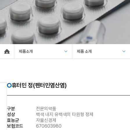
제품소개
제품 소개
휴터민 정(펜터민염산염)
구분
전문의약품
성상
백색 내지 유백색의 타원형 정제
효능군
자율신경제
보험코드
670603980