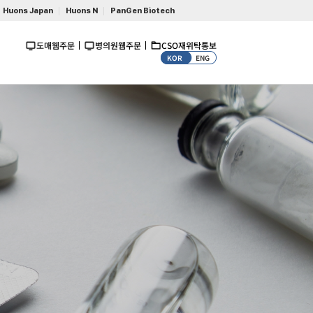
Huons Japan
Huons N
PanGen Biotech
도매웹주문
병의원웹주문
CSO재위탁통보
KOR
ENG