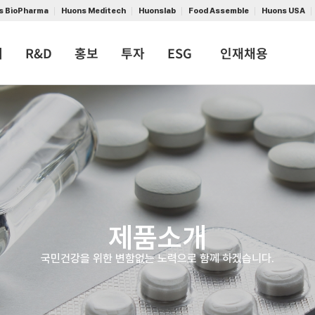
s BioPharma
Huons Meditech
Huonslab
Food Assemble
Huons USA
개
R&D
홍보
투자
ESG
인재채용
제품소개
국민건강을 위한 변함없는 노력으로 함께 하겠습니다.