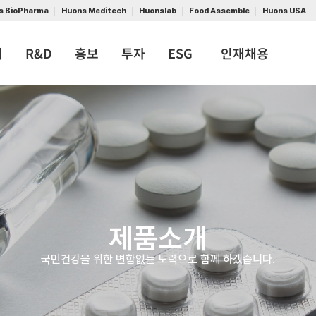
s BioPharma
Huons Meditech
Huonslab
Food Assemble
Huons USA
개
R&D
홍보
투자
ESG
인재채용
제품소개
국민건강을 위한 변함없는 노력으로 함께 하겠습니다.