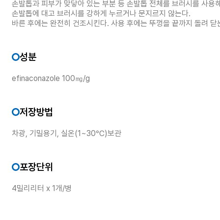
손발톱과 피부가 맞닿아 있는 부분 등 손발톱 전체를 브러시를 사용해
손발톱에 대고 브러시를 강하게 누르거나 문지르지 않는다.
바른 후에는 완전히 건조시킨다. 사용 후에는 뚜껑을 끝까지 돌려 닫
성분
efinaconazole 100㎎/g
저장방법
차광, 기밀용기, 실온(1~30℃)보관
포장단위
4밀리리터 x 1개/병