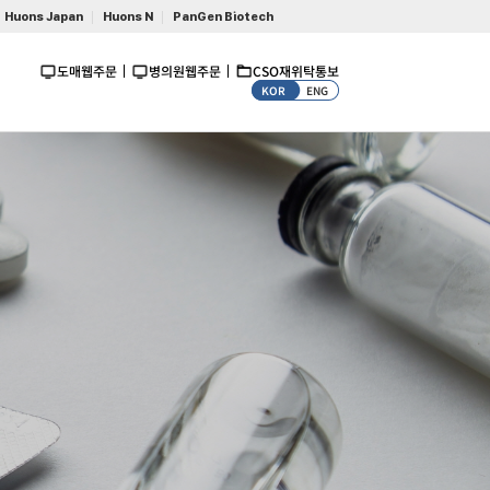
Huons Japan
Huons N
PanGen Biotech
도매웹주문
병의원웹주문
CSO재위탁통보
KOR
ENG