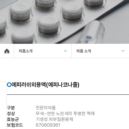
제품소개
제품 소개
에피러쉬외용액(에피나코나졸)
구분
전문의약품
성상
무색~연한 노란색의 투명한 액제
효능군
기생성 피부질환용제
보험코드
670609361