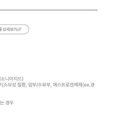
품 상세보기
:이소니아지드)
(소모성 질환, 임부/수유부, 에스트로겐제제(ex.경
되는 경우