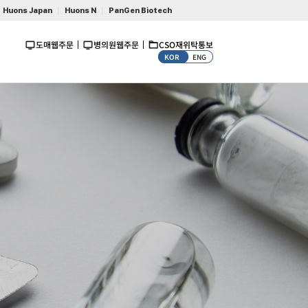
Huons Japan
Huons N
PanGen Biotech
도매웹주문
병의원웹주문
CSO재위탁통보
KOR
ENG