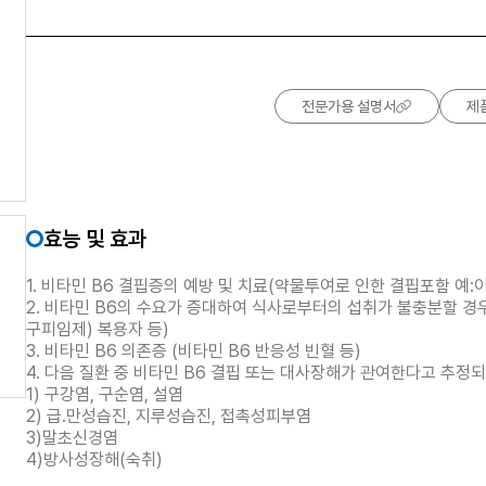
전문가용 설명서
제
효능 및 효과
1. 비타민 B6 결핍증의 예방 및 치료(약물투여로 인한 결핍포함 예
2. 비타민 B6의 수요가 증대하여 식사로부터의 섭취가 불충분할 경우
구피임제) 복용자 등)
3. 비타민 B6 의존증 (비타민 B6 반응성 빈혈 등)
4. 다음 질환 중 비타민 B6 결핍 또는 대사장해가 관여한다고 추정
1) 구강염, 구순염, 설염
2) 급.만성습진, 지루성습진, 접촉성피부염
3)말초신경염
4)방사성장해(숙취)