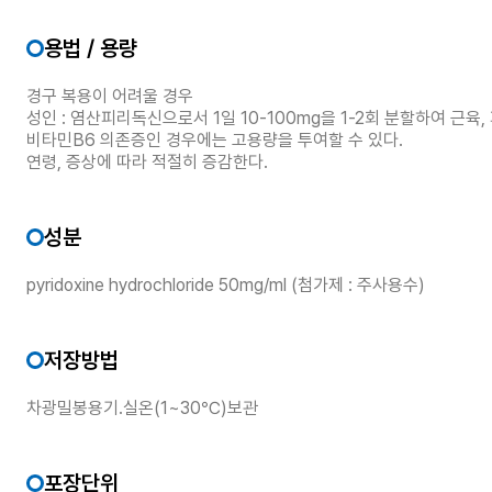
용법 / 용량
경구 복용이 어려울 경우
성인 : 염산피리독신으로서 1일 10-100mg을 1-2회 분할하여 근육,
비타민B6 의존증인 경우에는 고용량을 투여할 수 있다.
연령, 증상에 따라 적절히 증감한다.
성분
pyridoxine hydrochloride 50mg/ml (첨가제 : 주사용수)
저장방법
차광밀봉용기.실온(1~30℃)보관
포장단위