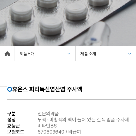
제품소개
제품 소개
휴온스 피리독신염산염 주사액
구분
전문의약품
성상
무색~미황색의 액이 들어 있는 갈색 앰플 주사제
효능군
비타민B6
보험코드
670603640 / 비급여