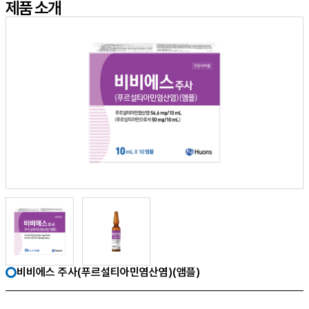
제품 소개
비비에스 주사(푸르설티아민염산염)(앰플)