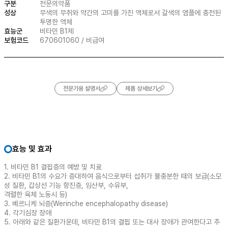
구분
전문의약품
성상
무색의 무취와 약간의 고미를 가진 액체로서 갈색의 앰플에 충전된
투명한 액체
효능군
비타민 B1제
보험코드
670601060 / 비급여
전문가용 설명서
제품 상세보기
효능 및 효과
1. 비타민 B1 결핍증의 예방 및 치료
2. 비타민 B1의 수요가 증대하여 음식으로부터 섭취가 불충분한 때의 보급(소모
성 질환, 갑상선 기능 항진증, 임산부, 수유부,
격렬한 육체 노동시 등)
3. 베르니케 뇌증(Werinche encephalopathy disease)
4. 각기심장 장애
5. 아래와 같은 질환가운데, 비타민 B1의 결핍 또는 대사 장애가 관여한다고 추