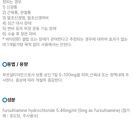
정되는 경우
1) 신경통
2) 근육통, 관절통
3) 말초신경염, 말초신경마비
4) 심근 대사 장애
5) 변비 등의 위장 운동 기능 장애
6) 수술 후 장관 마비
* 비타민B1 결핍 또는 장애가 관여한다고 추정되는 경우에 대하여 효과가 없는
데 1개월가량 목적 없이 사용해서는 안된다.
용법 / 용량
푸르설티아민으로서 보통 성인 1일 5~100mg을 피하,근육내 또는 정맥내에 주
사한다. 증상에 따라 적절히 증감한다.
성분
fursultiamine hydrochloride 5.46mg/ml (5mg as fursultiamine) (첨가
제 : 포도당, 주사용수)