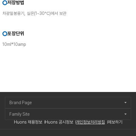
저장방법
차광밀봉용기, 실온(1~30℃)에서 보관
포장단위
10ml*10amp
Brand Page
Family Site
Huons 채용정보
Huons 공시정보
개인정보처리방침
제보하기