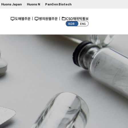
Huons Japan
Huons N
PanGen Biotech
도매웹주문
병의원웹주문
CSO재위탁통보
KOR
ENG