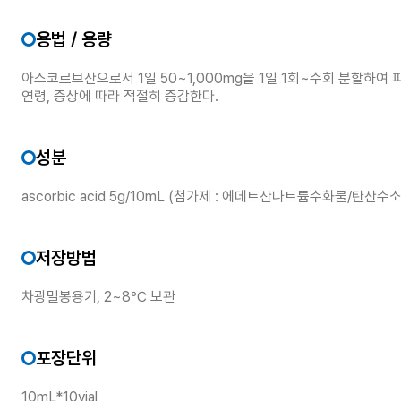
용법 / 용량
아스코르브산으로서 1일 50~1,000mg을 1일 1회~수회 분할하여 
연령, 증상에 따라 적절히 증감한다.
성분
ascorbic acid 5g/10mL (첨가제 : 에데트산나트륨수화물/탄산
저장방법
차광밀봉용기, 2~8℃ 보관
포장단위
10mL*10vial