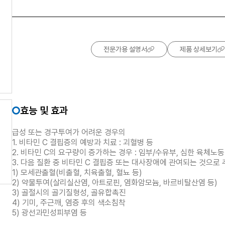
전문가용 설명서
제품 상세보기
효능 및 효과
급성 또는 경구투여가 어려운 경우의
1. 비타민 C 결핍증의 예방과 치료 : 괴혈병 등
2. 비타민 C의 요구량이 증가하는 경우 : 임부/수유부, 심한 육체노동
3. 다음 질환 중 비타민 C 결핍증 또는 대사장애에 관여되는 것으로
1) 모세관출혈(비출혈, 치육출혈, 혈뇨 등)
2) 약물투여(살리실산염, 아트로핀, 염화암모늄, 바르비탈산염 등)
3) 골절시의 골기질형성, 골유합촉진
4) 기미, 주근깨, 염증 후의 색소침착
5) 광선과민성피부염 등