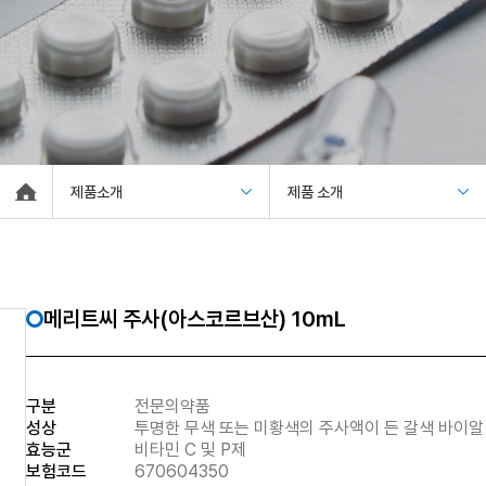
제품소개
제품 소개
메리트씨 주사(아스코르브산) 10mL
구분
전문의약품
성상
투명한 무색 또는 미황색의 주사액이 든 갈색 바이알
효능군
비타민 C 및 P제
보험코드
670604350