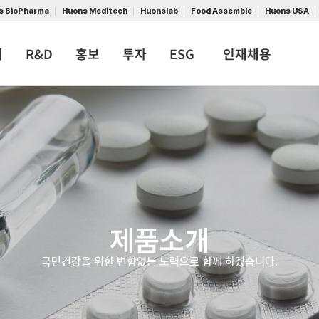
s BioPharma
Huons Meditech
Huonslab
Food Assemble
Huons USA
개
R&D
홍보
투자
ESG
인재채용
제품소개
국민건강을 위한 변함없는 노력으로 함께 하겠습니다.