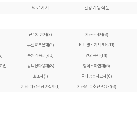
의료기기
건강기능식품
근육이완제
(3)
기타주사제
(6)
부신호르몬제
(3)
비뇨생식기치료제
(11)
5)
순환기용제
(40)
안과용제
(14)
학요법제
동맥경화용제
(8)
항히스타민제
(5)
효소제
(1)
골다공증치료제
(6)
기타 자양강장변질제
(1)
기타의 중추신경용약
(6)