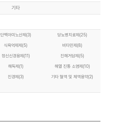
기타
단백아미노산제
(3)
당뇨병치료제
(25)
식욕억제제
(5)
비타민제
(8)
정신신경용제
(11)
진해거담제
(5)
해독제
(1)
해열 진통 소염제
(10)
진경제
(3)
기타 혈액 및 체액용약
(2)