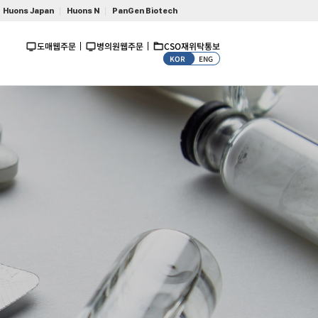
Huons Japan
Huons N
PanGen Biotech
도매웹주문
병의원웹주문
CSO재위탁통보
KOR
ENG