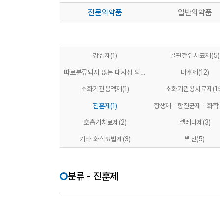
전문의약품
일반의약품
강심제
(1)
골관절염치료제
(5)
따로분류되지 않는 대사성 의약
마취제
(12)
품
(11)
소화기관용액제
(1)
소화기관용치료제
(1
진훈제
(1)
항생제 ∙ 항진균제 ∙ 화
(18)
호흡기치료제
(2)
셀레나제
(3)
기타 화학요법제
(3)
백신
(5)
분류 - 진훈제