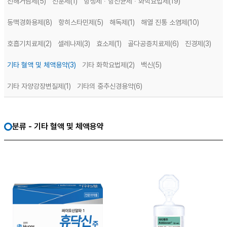
진해거담제
(5)
진훈제
(1)
항생제 ∙ 항진균제 ∙ 화학요법제
(19)
동맥경화용제
(8)
항히스타민제
(5)
해독제
(1)
해열 진통 소염제
(10)
호흡기치료제
(2)
셀레나제
(3)
효소제
(1)
골다공증치료제
(6)
진경제
(3)
기타 혈액 및 체액용약
(3)
기타 화학요법제
(2)
백신
(5)
기타 자양강장변질제
(1)
기타의 중추신경용약
(6)
분류 - 기타 혈액 및 체액용약