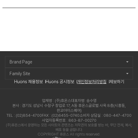
Brand Page
Family Site
Huons 채용정보
Huons 공시정보
개인정보처리방침
제보하기
업체명 : (주)휴온스
대표자명: 송수영
본사 : 경기도 성남시 수정구 창업로 17, A동 휴온스글로벌 사옥 8층(시흥동,
판교아이스퀘어)
TEL : (02)854-4700
FAX : (02)6455-0740
소비자 상담실 : 080-447-4700
사업자등록번호 : 863-87-00270
(주)휴온스에서 운영하는 모든 사이트의 콘텐츠는 저작권의 보호를 받는 바, 무단 전재, 복사,
배포 등을 금합니다.
COPYRIGHT 휴온스 All rights reserved.