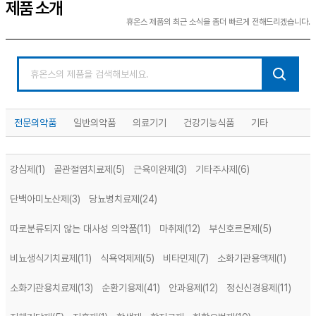
제품 소개
휴온스 제품의 최근 소식을 좀더 빠르게 전해드리겠습니다.
전문의약품
일반의약품
의료기기
건강기능식품
기타
강심제
(1)
골관절염치료제
(5)
근육이완제
(3)
기타주사제
(6)
단백아미노산제
(3)
당뇨병치료제
(24)
따로분류되지 않는 대사성 의약품
(11)
마취제
(12)
부신호르몬제
(5)
비뇨생식기치료제
(11)
식욕억제제
(5)
비타민제
(7)
소화기관용액제
(1)
소화기관용치료제
(13)
순환기용제
(41)
안과용제
(12)
정신신경용제
(11)