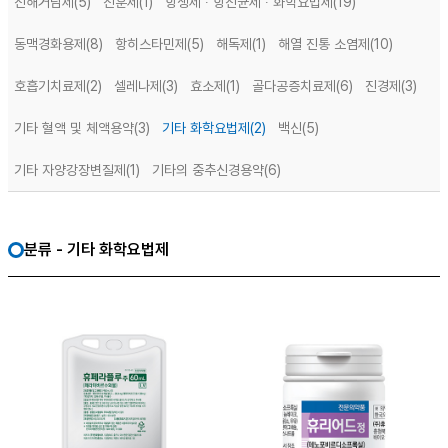
진해거담제
(5)
진훈제
(1)
항생제 ∙ 항진균제 ∙ 화학요법제
(19)
동맥경화용제
(8)
항히스타민제
(5)
해독제
(1)
해열 진통 소염제
(10)
호흡기치료제
(2)
셀레나제
(3)
효소제
(1)
골다공증치료제
(6)
진경제
(3)
기타 혈액 및 체액용약
(3)
기타 화학요법제
(2)
백신
(5)
기타 자양강장변질제
(1)
기타의 중추신경용약
(6)
분류 - 기타 화학요법제