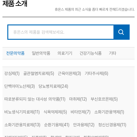
제품 소개
휴온스 제품의 최근 소식을 좀더 빠르게 전해드리겠습니다.
전문의약품
일반의약품
의료기기
건강기능식품
기타
강심제
(1)
골관절염치료제
(5)
근육이완제
(3)
기타주사제
(6)
단백아미노산제
(3)
당뇨병치료제
(24)
따로분류되지 않는 대사성 의약품
(11)
마취제
(12)
부신호르몬제
(5)
비뇨생식기치료제
(11)
식욕억제제
(5)
비타민제
(7)
소화기관용액제
(1)
소화기관용치료제
(13)
순환기용제
(41)
안과용제
(12)
정신신경용제
(11)