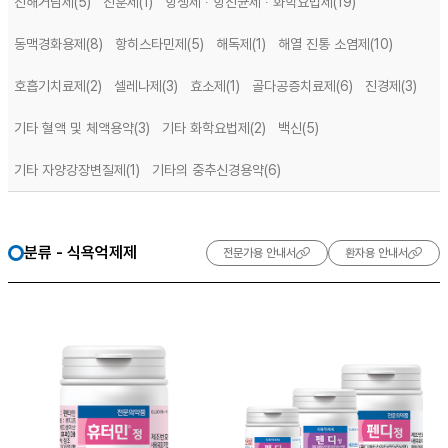
진해거담제
(5)
진훈제
(1)
항생제 ∙ 항진균제 ∙ 화학요법제
(19)
동맥경화용제
(8)
항히스타민제
(5)
해독제
(1)
해열 진통 소염제
(10)
호흡기치료제
(2)
셀레나제
(3)
효소제
(1)
골다공증치료제
(6)
진경제
(3)
기타 혈액 및 체액용약
(3)
기타 화학요법제
(2)
백신
(5)
기타 자양강장변질제
(1)
기타의 중추신경용약
(6)
분류 - 식욕억제제
전문가용 안내서
환자용 안내서