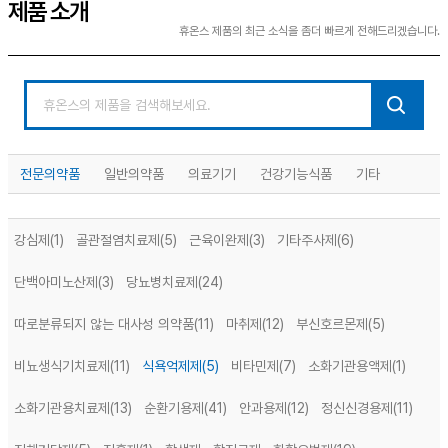
제품 소개
휴온스 제품의 최근 소식을 좀더 빠르게 전해드리겠습니다.
전문의약품
일반의약품
의료기기
건강기능식품
기타
강심제
(1)
골관절염치료제
(5)
근육이완제
(3)
기타주사제
(6)
단백아미노산제
(3)
당뇨병치료제
(24)
따로분류되지 않는 대사성 의약품
(11)
마취제
(12)
부신호르몬제
(5)
비뇨생식기치료제
(11)
식욕억제제
(5)
비타민제
(7)
소화기관용액제
(1)
소화기관용치료제
(13)
순환기용제
(41)
안과용제
(12)
정신신경용제
(11)